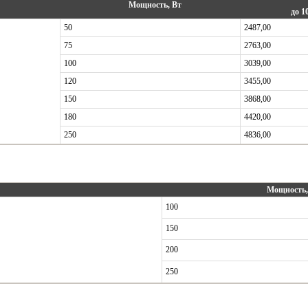
Мощность, Вт
до 1
50
2487,00
75
2763,00
100
3039,00
120
3455,00
150
3868,00
180
4420,00
250
4836,00
Мощность,
100
150
200
250