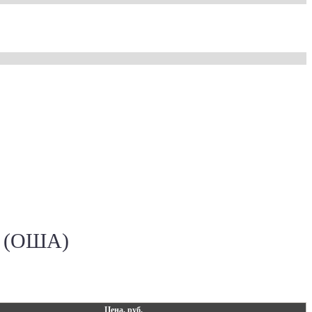
и (ОША)
Цена, руб.